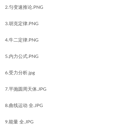
2.匀变速推论.PNG
3.胡克定律.PNG
4.牛二定律.PNG
5.内力公式.PNG
6.受力分析.jpg
7.平抛圆周天体.JPG
8.曲线运动 全.JPG
9.能量 全.JPG