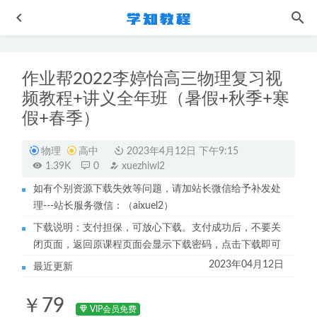
作业帮2022李婷怡高三物理复习视
频教程+讲义全年班（暑假+秋季+寒
假+春季）
物理
高中
2023年4月12日 下午9:15
1.39K
0
xuezhiwl2
打造完美老公-夫妻生活/家庭生活/和谐家庭必备
2023-03-26
如有个别资源下载失效等问题，请加站长微信给予补发处
张志浩2024高三历史一二三轮复习全年班网课教程
2024-08-
理---站长服务微信：（aixuel2）
29
下载说明：支付担保，可放心下载。支付成功后，不要关
韩国石锅拌饭视频教程
2023-07-07
闭页面，返回原课程页面会显示下载密码，点击下载即可
迷罗中医古法瑜伽养生视频合集
2023-06-05
2023年04月12日
最近更新
初中数学网课教程精华网崔莉初中数学视频教程+讲义
2022-10-05
￥79
VIP会员免费