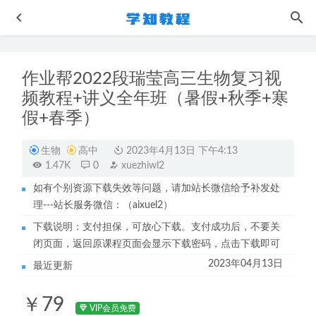
作业帮2022段瑞莹高三生物复习视
频教程+讲义全年班（暑假+秋季+寒
假+春季）
生物
高中
2023年4月13日 下午4:13
1.47K
0
xuezhiwl2
高中政治网课教程2022孙安高考政治全年联报班教学视频
+讲义
2022-08-31
如有个别资源下载失效等问题，请加站长微信给予补发处
理---站长服务微信：（aixuel2）
作业帮高中数学网课教程2023刘秋龙高三数学a+视频教程
+讲义秋季班
2022-11-16
下载说明：支付担保，可放心下载。支付成功后，不要关
闭页面，返回原课程页面会显示下载密码，点击下载即可
作业帮2023谢天洲高二数学a+班全年班（暑/秋/寒/春班）
2023-07-31
2023年04月13日
最近更新
作业帮2023王群高二地理春季班课程
2023-07-31
￥79
23年高中语文网课教程作业帮2023曲增瑞高三语文a+一轮复
VIP会员免费