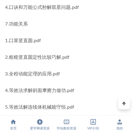
4.口诀和万能公式秒解双星问题.pdf
7.功能关系
1.口算竖直圆.pdf
2.粗糙竖直圆定性比较巧解.pdf
3.全程动能定理的应用.pdf
4.等效法求解斜面摩擦力做功.pdf
5.等效法解连续体机械能守恒.pdf
6.比例法速解能量变化问题.pdf
首页
爱学网课资源
学知教程资源
VIP介绍
我的