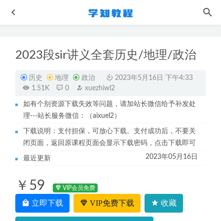
2023段sir讲义全套历史/地理/政治
历史
地理
政治
2023年5月16日 下午4:33
1.51K
0
xuezhiwl2
如有个别资源下载失效等问题，请加站长微信给予补发处
理---站长服务微信：（aixuel2）
每天10分钟-台湾孔维勤教师和孩子聊《论语》
2023-02-11
下载说明：支付担保，可放心下载。支付成功后，不要关
沪江德语教学视频零基础教学德语
2022-11-03
闭页面，返回原课程页面会显示下载密码，点击下载即可
2022天勤考研计算机408视频教程全程班网课资源下载
2023年05月16日
最近更新
2022-11-19
周云高中生物网课作业帮2023周云高一生物a+教程（寒假班
￥59
+春季班）
2024-01-08
VIP会员免费
初中英语网课教程乐乐课堂初中英语视频教程
立即下载
VIP免费下载
收藏
2022-09-26