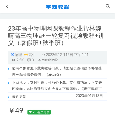
23年高中物理网课教程作业帮林婉
晴高三物理a+一轮复习视频教程+讲
义（暑假班+秋季班）
物理
高中
2022年12月16日 下午4:41
2.5K
0
xuezhiwl2
作业帮2022周峤矞高三政治复习视频教程+讲义（暑假班+秋
季班）
2023-04-13
如有个别资源下载失效等问题，请加站长微信给予补发处
理---站长服务微信：（aixuel2）
2023作业帮祖少磊高一数学a春季班
2023-08-08
下载说明：支付担保，可放心下载。支付成功后，不要关
作业帮高中语文网课教程22年刘聪尖端高考语文复习视频教
闭页面，返回原课程页面会显示下载密码，点击下载即可
程+讲义学习资料
2022-08-29
2023年01月13日
最近更新
2022夏梦迪高三物理视频教程+讲义全年班（春季+暑假+秋
季+寒假）
2022-12-29
￥49
23年作业帮邵娜2023高二语文网课教程+讲义秋季班
2023-
VIP会员免费