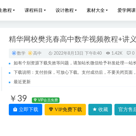
生教程
课程科目
设计教程
素材大全
爱学网课
精华网校樊兆春高中数学视频教程+讲
数学
高中
2022年8月13日 下午8:40
1.42K
0
如有个别资源下载失效等问题，请加站长微信给予补发处理---站长服务
高中周家伟数学选修4-5视频教程
2022-08-14
下载说明：支付担保，可放心下载。支付成功后，不要关闭页面
23高三化学春季班课程+讲义高考化学二三轮复习教程
2023-06-17
最近更新
刘佳彬高三政治教程猿辅导23年高考政治二三轮复习春季班
2023-06-1
￥39
新锐实操训练营视频教程+讲义-会计财税/出纳/账务/会计电算化
2
VIP会员免费
22王群高二地理a+班全年班课程+课堂笔记+讲义
立即下载
VIP免费下载
收藏
官方售后
2023-07-15