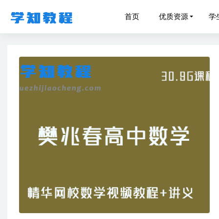
首页
优质资源
学
万门中学
李政20
2023
中华会计
作业帮20