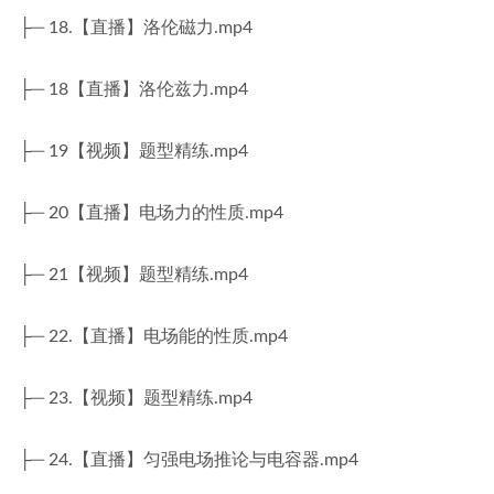
├─ 18.【直播】洛伦磁力.mp4
├─ 18【直播】洛伦兹力.mp4
├─ 19【视频】题型精练.mp4
├─ 20【直播】电场力的性质.mp4
├─ 21【视频】题型精练.mp4
├─ 22.【直播】电场能的性质.mp4
├─ 23.【视频】题型精练.mp4
├─ 24.【直播】匀强电场推论与电容器.mp4