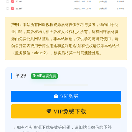
声明：
本站所有网课教程资源素材仅供学习与参考，请勿用于商
业用途，其版权均为相关版权人和权利人所有，所有网课素材资
源由免费公共网络整理，非本站原创，仅供学习与研究使用，请
勿公开发表或用于商业用途和盈利用途!如有侵权请联系本站站长
（服务微信：aixuel2），核实后将第一时间删除处理。
￥29
VIP会员免费
立即购买
VIP免费下载
如有个别资源下载失效等问题，请加站长微信给予补