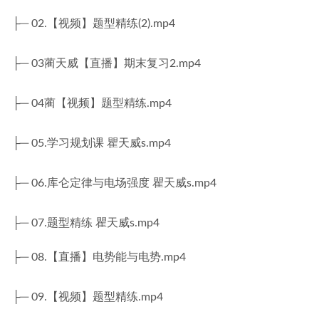
├─ 02.【视频】题型精练(2).mp4
├─ 03蔺天威【直播】期末复习2.mp4
├─ 04蔺【视频】题型精练.mp4
├─ 05.学习规划课 瞿天威s.mp4
├─ 06.库仑定律与电场强度 瞿天威s.mp4
├─ 07.题型精练 瞿天威s.mp4
├─ 08.【直播】电势能与电势.mp4
├─ 09.【视频】题型精练.mp4