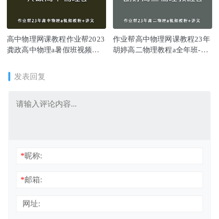
高中物理网课教程作业帮2023
作业帮高中物理网课教程23年
龚政高中物理a暑假班视频教
胡婷高二物理教程a全年班-视
程+讲义
频教程+讲义
发表回复
*
昵称:
*
邮箱:
网址: