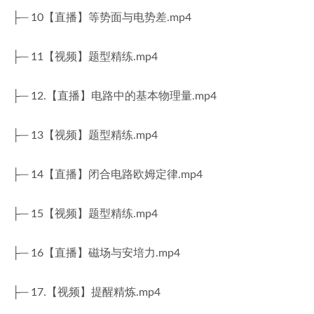
├─ 10【直播】等势面与电势差.mp4
├─ 11【视频】题型精练.mp4
├─ 12.【直播】电路中的基本物理量.mp4
├─ 13【视频】题型精练.mp4
├─ 14【直播】闭合电路欧姆定律.mp4
├─ 15【视频】题型精练.mp4
├─ 16【直播】磁场与安培力.mp4
├─ 17.【视频】提醒精炼.mp4