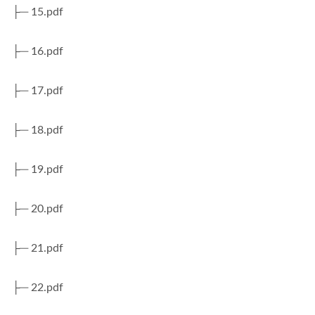
├─ 15.pdf
├─ 16.pdf
├─ 17.pdf
├─ 18.pdf
├─ 19.pdf
├─ 20.pdf
├─ 21.pdf
├─ 22.pdf