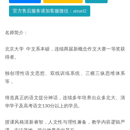
作业帮高中英语网课教程22年张亮高三英语教学课程+讲义
2022-08-20
官方售后服务请加客服微信：aixuel2
名师简介：
北京大学  中文系本硕，连续两届新概念作文大赛一等奖获
得者。
独创理性语文思想、双线训练系统、三横三纵思维体系
等，
缔造真正的语文提分神话，连续多年培养出众多北大、清
华学子及高考语文130分以上的学员。
授课风格清新睿智，人文性与理性兼备，教学内容逻辑严