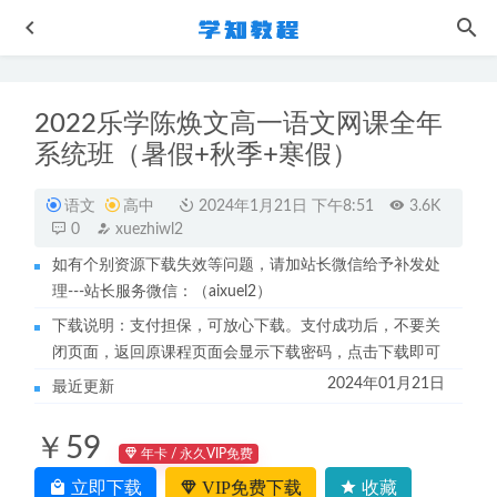
2022乐学陈焕文高一语文网课全年
系统班（暑假+秋季+寒假）
语文
高中
2024年1月21日 下午8:51
3.6K
0
xuezhiwl2
如有个别资源下载失效等问题，请加站长微信给予补发处
作业帮高中化学网课教程21年高考化学复习资料讲义+视频
理---站长服务微信：（aixuel2）
教程
2022-09-03
下载说明：支付担保，可放心下载。支付成功后，不要关
英语六级考证网课22年新东方英语六级考证视频教程+讲义
闭页面，返回原课程页面会显示下载密码，点击下载即可
2022-11-27
2024年01月21日
最近更新
猿辅导2023宁致远高三高考物理二三轮教程寒春班
2023-10-
07
￥59
21年12月周思成英语六级考证视频教程+讲义-听力/词汇/阅
年卡 / 永久VIP免费
读/写作等课程下载
2022-12-01
立即下载
VIP免费下载
收藏