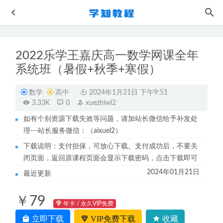
2022乐学王嘉庆高一数学网课全年
系统班（暑假+秋季+寒假）
数学
高中
2024年1月21日 下午9:51
3.33K
0
xuezhiwl2
如有个别资源下载失效等问题，请加站长微信给予补发处
作业帮王瑾高三化学a全年班（暑/秋/寒/春班/密训班）
理---站长服务微信：（aixuel2）
2023-10-03
下载说明：支付担保，可放心下载。支付成功后，不要关
2022年陈焕文高考语文全程班教学课程-视频教程+讲义资料
闭页面，返回原课程页面会显示下载密码，点击下载即可
2022-08-02
2024年01月21日
最近更新
安男男高中数学教程导数专项训练视频教程
2022-08-08
万国（深蓝法考）法学考试视频教程+讲义-刑法/刑诉/民法/
￥79
民诉/行政等
2022-11-30
年卡 / 永久VIP免费
作业帮2023王瑾高三化学a班寒春班高考化学二三轮复习教
立即下载
VIP免费下载
收藏