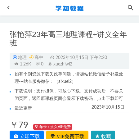
张艳萍23年高三地理课程+讲义全年
班
地理
高中
2023年10月15日 下午2:20
1.26K
0
xuezhiwl2
如有个别资源下载失效等问题，请加站长微信给予补发处
乐乐课堂初中数学物理化学教学课程 +讲义
2022-09-29
理---站长服务微信：（aixuel2）
21天思维导图+知识卡片XMind 2020思维导图软件解密
下载说明：支付担保，可放心下载。支付成功后，不要关
2022-10-10
闭页面，返回原课程页面会显示下载密码，点击下载即可
姬广亮-超级记忆力 视频教程
2023-05-27
2023年10月15日
最近更新
23年作业帮牟恩博2023高二英语s班网课教程+讲义秋季班暑
假班
2023-03-28
￥79
21年高中化学教程张继光高三生物视频教程全年班
年卡 / 永久VIP免费
2022-08-
11
立即下载
VIP免费下载
收藏