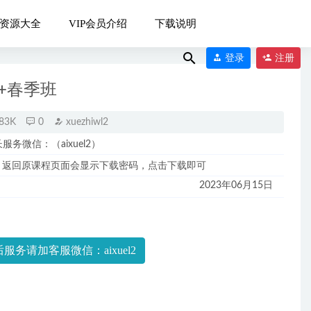
资源大全
VIP会员介绍
下载说明
登录
注册
+春季班
83K
0
xuezhiwl2
微信：（aixuel2）
，返回原课程页面会显示下载密码，点击下载即可
2023年06月15日
022-12-04
022-09-17
服务请加客服微信：aixuel2