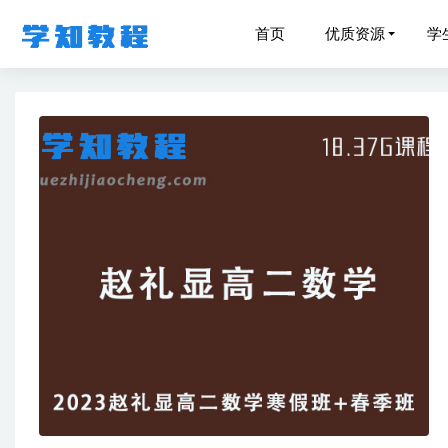
首页
优质资源
学
作业帮20
作业帮2
21年6月
高中数学
倪《撩妹