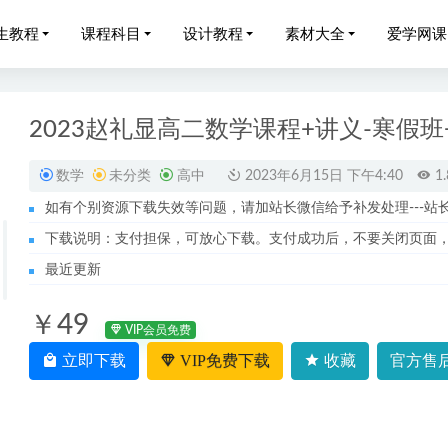
生教程
课程科目
设计教程
素材大全
爱学网课
2023赵礼显高二数学课程+讲义-寒假班
数学
未分类
高中
2023年6月15日 下午4:40
1.
如有个别资源下载失效等问题，请加站长微信给予补发处理---站长服务
23宋雨晴高一物理a+春季班
2023-08-08
下载说明：支付担保，可放心下载。支付成功后，不要关闭页面
023刘莹莹高二历史寒假班视频教程+课堂笔记
2023-05-13
最近更新
有道英语四级全程视频教程+讲义-词根/词汇/听力/阅读/真题/讲义
2
￥49
网课教程作业帮2023刘秋龙高三数学视频教程+讲义（暑假班）
2
VIP会员免费
兵法》教你怎样谈恋爱吸引异性女神
立即下载
VIP免费下载
收藏
官方售后
2023-02-18