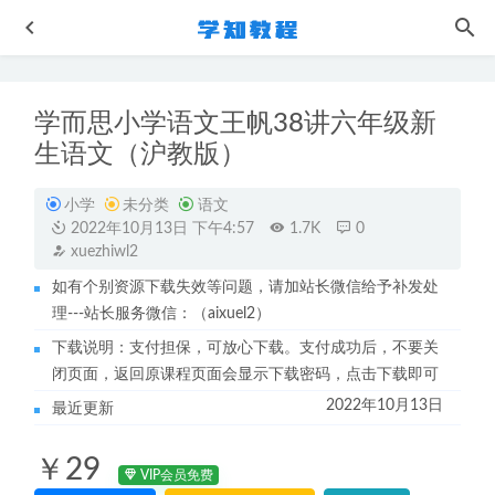
学而思小学语文王帆38讲六年级新
生语文（沪教版）
小学
未分类
语文
2022年10月13日 下午4:57
1.7K
0
xuezhiwl2
23年作业帮邵娜2023高二语文网课教程+讲义秋季班
2023-
如有个别资源下载失效等问题，请加站长微信给予补发处
03-27
理---站长服务微信：（aixuel2）
乐乐课堂小学奥数1～6年级视频教程
2022-10-11
下载说明：支付担保，可放心下载。支付成功后，不要关
作业帮高中英语网课教程2023古容容高三英语a视频教程+讲
闭页面，返回原课程页面会显示下载密码，点击下载即可
义秋季班
2022-11-16
2022年10月13日
最近更新
作业帮2025成功高三化学a+高考一轮二轮三轮复习全年班
2025-08-23
￥29
VIP会员免费
2025徐磊高三英语a+一二三轮轮复习全年班
2025-10-30