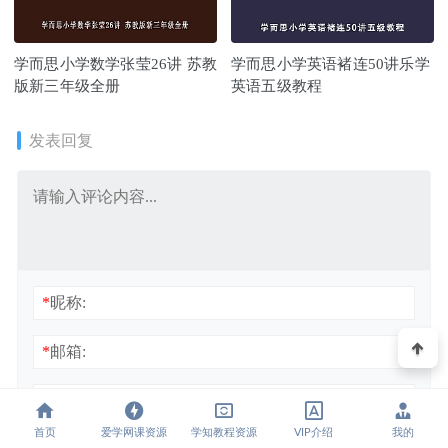
学而思小学数学张莹26讲 苏教
学而思小学英语褚连50讲乐学
版新三年级全册
英语五级教程
发表回复
*
昵称:
*
邮箱:
网址:
首页
爱学网课资源
学知教程资源
VIP介绍
我的
浏览器会保存昵称、邮箱和网站cookies信息，下次评论时使用。