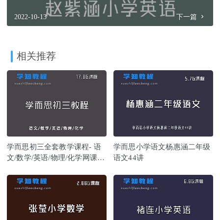
2022-10-13
下一篇
相关推荐
学而思初三全套教学课程- 语
学而思小学语文杨惠涵二年级
文/数学/英语/物理/化学网课教
语文44讲
程