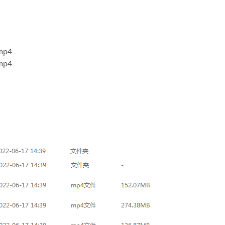
p4
p4