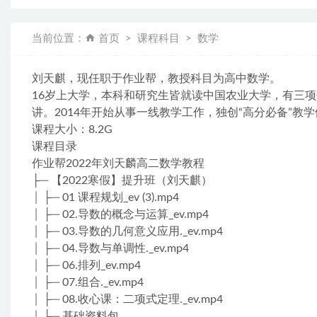
当前位置：
首页
课程科目
数学
刘天麒，现任职于作业帮，教授科目为高中数学。
16岁上大学，本科和研究生皆就读中国农业大学，有三项数
讲。2014年开始从事一线教学工作，独创“高分必备”
课程大小：8.2G
课程目录
作业帮2022年刘天麟高二数学教程
├─ 【2022寒假】提升班（刘天麒）
│ ├─ 01 课程规划_ev (3).mp4
│ ├─ 02.导数的概念与运算_ev.mp4
│ ├─ 03.导数的几何意义应用._ev.mp4
│ ├─ 04.导数与单调性._ev.mp4
│ ├─ 06.排列_ev.mp4
│ ├─ 07.组合._ev.mp4
│ ├─ 08.收心课：二项式定理._ev.mp4
│ ├─ 基础资料包