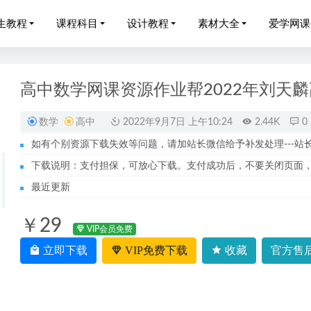
生教程
课程科目
设计教程
素材大全
爱学网课
高中数学网课资源作业帮2022年刘天
数学
高中
2022年9月7日 上午10:24
2.44K
0
如有个别资源下载失效等问题，请加站长微信给予补发处理---站长服务
024高三历史一二三轮复习全年班网课教程
2024-08-29
下载说明：支付担保，可放心下载。支付成功后，不要关闭页面
,一眼识破渣男
2023-03-24
最近更新
田军高一化学视频教程+讲义全套
2022-08-01
￥29
025刘莹莹高三历史一二三轮复习全年班
2025-08-09
VIP会员免费
迷罗11节气血双补美颜课
立即下载
VIP免费下载
收藏
官方售后
2023-06-03