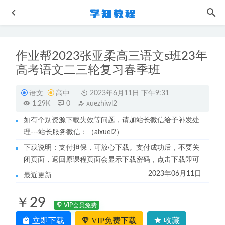
作业帮2023张亚柔高三语文s班23年
高考语文二三轮复习春季班
语文
高中
2023年6月11日 下午9:31
1.29K
0
xuezhiwl2
如有个别资源下载失效等问题，请加站长微信给予补发处
腾讯课堂2023坤哥高三物理教学视频
2022-09-21
理---站长服务微信：（aixuel2）
作业帮2023谢天洲高二数学a春季班课程+讲义笔记
2023-07-
下载说明：支付担保，可放心下载。支付成功后，不要关
26
闭页面，返回原课程页面会显示下载密码，点击下载即可
大学数学网课教程西安交大高等数学上下册教程
2022-10-30
2023年06月11日
最近更新
作业帮高中化学网课教程2023李伟高中化学s暑秋联报视频
教程+讲义（暑假班）
2022-09-13
￥29
2023作业帮康冲高二化学a+班寒假班视频教程+课堂笔记
VIP会员免费
2023-05-12
立即下载
VIP免费下载
收藏