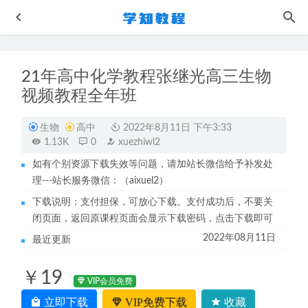
21年高中化学教程张继光高三生物
视频教程全年班
生物
高中
2022年8月11日 下午3:33
1.13K
0
xuezhiwl2
如有个别资源下载失效等问题，请加站长微信给予补发处
2022年陈焕文高考语文全程班教学课程-视频教程+讲义资料
理---站长服务微信：（aixuel2）
2022-08-02
下载说明：支付担保，可放心下载。支付成功后，不要关
高中数学网课教程上海交通大学高等数学视频教程154讲
闭页面，返回原课程页面会显示下载密码，点击下载即可
2022-10-30
2022年08月11日
最近更新
2023高考关也高三历史复习视频教程寒假班
2023-05-08
【丁香妈妈】女性健康/育儿知识/两性生活全套教程
2022-
￥19
12-09
VIP会员免费
作业帮高中数学教程23年韩佳伟高考数学视频教程尖端暑假
立即下载
VIP免费下载
收藏