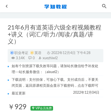
21年6月有道英语六级全程视频教程
+讲义（词汇/听力/阅读/真题/讲
义）
职业考证
英语
2022年12月4日 下午4:28
3.14K
0
xuezhiwl2
作业帮2023邓康尧高三生物a+班高考二轮复习视频教程+课
堂笔记寒假班
2023-05-04
如有个别资源下载失效等问题，请加站长微信给予补发处
理---站长服务微信：（aixuel2）
高中英语网课教程作业帮2022年袁慧高二英语教学视频+讲
义（寒假+春季班）
2022-09-07
下载说明：支付担保，可放心下载。支付成功后，不要关
闭页面，返回原课程页面会显示下载密码，点击下载即可
极速减肥运动4分钟家庭实用燃脂课网课教程
2023-06-05
2022年12月04日
最近更新
作业帮2022周峤矞高三政治复习视频教程+讲义全年班（暑
假+秋季+寒假+春季）
2023-04-13
￥929
高中英语网课教程猿辅导2023崔妍高一英语视频教程暑假班
VIP会员免费