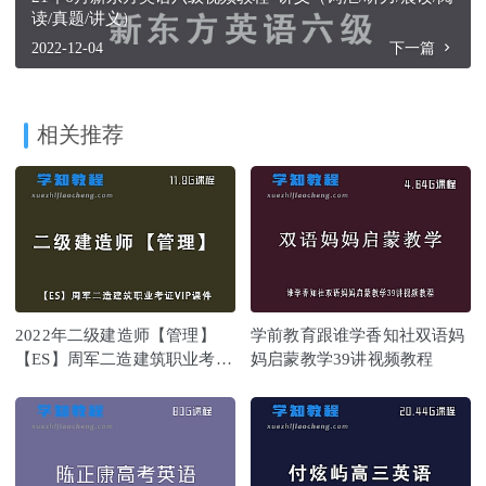
读/真题/讲义）
2022-12-04
下一篇
相关推荐
2022年二级建造师【管理】
学前教育跟谁学香知社双语妈
【ES】周军二造建筑职业考证
妈启蒙教学39讲视频教程
VIP课件