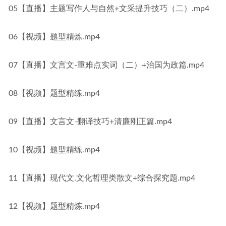
05【直播】主题写作人与自然+文采提升技巧（二）.mp4
06【视频】题型精炼.mp4
07【直播】文言文-重难点实词（二）+治国为政篇.mp4
08【视频】题型精练.mp4
09【直播】文言文-翻译技巧+清廉刚正篇.mp4
10【视频】题型精练.mp4
11【直播】现代文.文化哲理类散文+综合探究题.mp4
12【视频】题型精炼.mp4