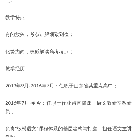
点。
教学特点
有的放矢，考点讲解细致到位；
化繁为简，权威解读高考考点；
教学经历
2013年9月-2016年7月：任职于山东省某重点高中；
2016年7月-至今：任职于作业帮直播课，语文教研室教研
员，
负责“纵横语文”课程体系的基层建构与打磨；担任语文主讲