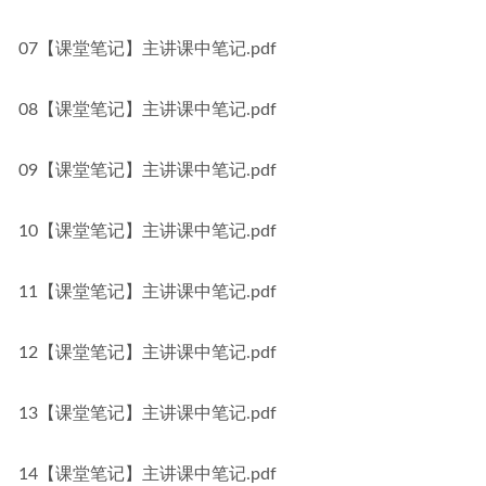
07【课堂笔记】主讲课中笔记.pdf
08【课堂笔记】主讲课中笔记.pdf
09【课堂笔记】主讲课中笔记.pdf
10【课堂笔记】主讲课中笔记.pdf
11【课堂笔记】主讲课中笔记.pdf
12【课堂笔记】主讲课中笔记.pdf
13【课堂笔记】主讲课中笔记.pdf
14【课堂笔记】主讲课中笔记.pdf