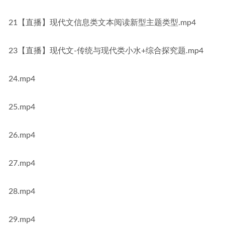
21【直播】现代文信息类文本阅读新型主题类型.mp4
23【直播】现代文-传统与现代类小水+综合探究题.mp4
24.mp4
25.mp4
26.mp4
27.mp4
28.mp4
29.mp4