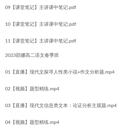
09【课堂笔记】主讲课中笔记.pdf
10【课堂笔记】主讲课中笔记.pdf
11【课堂笔记】主讲课中笔记.pdf
2023邵娜高二语文春季班
01【直播】现代文探寻人性类小说+作文分析题.mp4
02【视频】题型精练.mp4
03【直播】现代文信息类文本：论证分析主观题.mp4
04【视频】题型精练.mp4