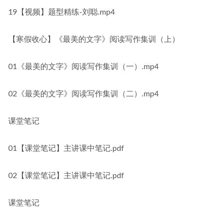
19【视频】题型精练-刘聪.mp4
【寒假收心】《最美的文字》阅读写作集训（上）
01《最美的文字》阅读写作集训（一）.mp4
02《最美的文字》阅读写作集训（二）.mp4
课堂笔记
01【课堂笔记】主讲课中笔记.pdf
02【课堂笔记】主讲课中笔记.pdf
课堂笔记