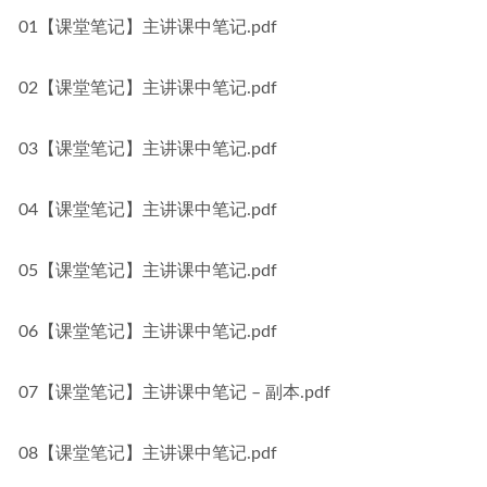
01【课堂笔记】主讲课中笔记.pdf
02【课堂笔记】主讲课中笔记.pdf
03【课堂笔记】主讲课中笔记.pdf
04【课堂笔记】主讲课中笔记.pdf
05【课堂笔记】主讲课中笔记.pdf
06【课堂笔记】主讲课中笔记.pdf
07【课堂笔记】主讲课中笔记 – 副本.pdf
08【课堂笔记】主讲课中笔记.pdf