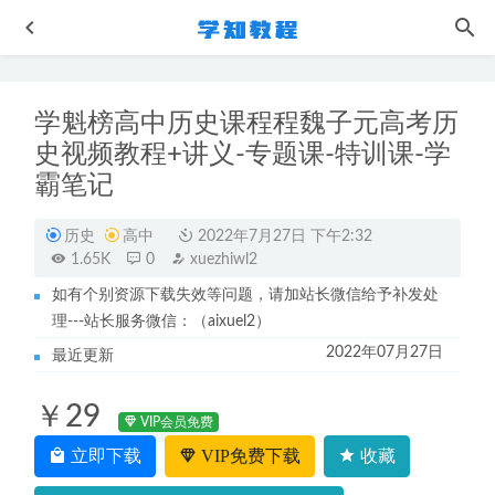
学魁榜高中历史课程程魏子元高考历
史视频教程+讲义-专题课-特训课-学
霸笔记
历史
高中
2022年7月27日 下午2:32
1.65K
0
xuezhiwl2
23年高中化学网课教程作业帮2023王瑾高三化学a一轮复习
视频教程+讲义（暑假班+秋季班）
2022-12-17
如有个别资源下载失效等问题，请加站长微信给予补发处
理---站长服务微信：（aixuel2）
猿辅导郑少龙高中物理视频教程+讲义
2022-08-01
2022年07月27日
最近更新
猿辅导高中数学网课教程2023孙明杰高三数学A+一轮复习
视频教程（暑假班+秋季班）
2022-12-05
￥29
作业帮2022何连伟高一物理a+全年班课程+课堂笔记+讲义
VIP会员免费
2023-07-21
立即下载
VIP免费下载
收藏
23年高中物理网课2023年夏梦迪高三物理视频教程+讲义秋