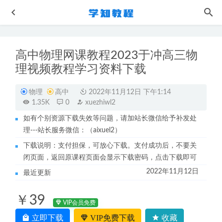
高中物理网课教程2023于冲高三物
理视频教程学习资料下载
物理
高中
2022年11月12日 下午1:14
1.35K
0
xuezhiwl2
如有个别资源下载失效等问题，请加站长微信给予补发处
乐学高考复习2023于冲高三物理讲义
2023-05-15
理---站长服务微信：（aixuel2）
猿辅导2023成瑞瑞高三高考语文二三轮教程寒春班
2023-10-
下载说明：支付担保，可放心下载。支付成功后，不要关
07
闭页面，返回原课程页面会显示下载密码，点击下载即可
23年高中物理网课2023年夏梦迪高三物理视频教程+讲义秋
2022年11月12日
最近更新
季班
2022-12-19
【约会艺术】交往艺术教学课程
2023-02-21
￥39
有道2023于佳卉高三生物视频教程高考二轮复习课程
VIP会员免费
2023-
06-21
立即下载
VIP免费下载
收藏