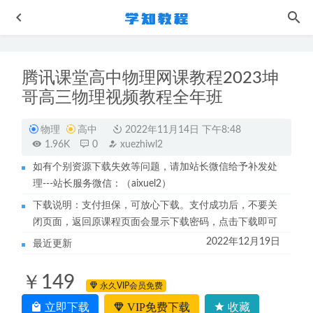
腾讯课堂高中物理网课教程2023坤
哥高三物理视频教程全年班
物理
高中
2022年11月14日 下午8:48
1.96K
0
xuezhiwl2
如有个别资源下载失效等问题，请加站长微信给予补发处
作业帮2022谭梦云高二数学a+全年班课程+课堂笔记+讲义
理---站长服务微信：（aixuel2）
2023-07-15
下载说明：支付担保，可放心下载。支付成功后，不要关
23年高中数学网课教程2023赵礼显高三数学视频教程+讲义
闭页面，返回原课程页面会显示下载密码，点击下载即可
秋季班
2022-12-18
2022年12月19日
最近更新
高中英语网课教程22年陶然高考英语全年联报班视频教程
+讲义
2022-08-29
￥149
高中网课资源2022李芸乐高中高考地理全年联报班一轮二轮
永久VIP会员免费
复习教学视频
2022-09-01
立即下载
VIP免费下载
收藏