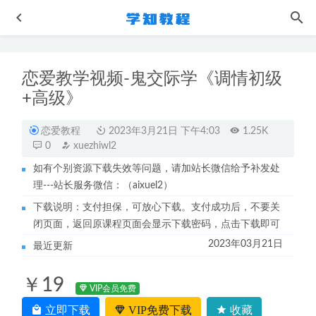
恋爱教学视频-鬼交际学《调情初级
+高级》
恋爱教程
2023年3月21日 下午4:03
1.25K
0
xuezhiwl2
如有个别资源下载失效等问题，请加站长微信给予补发处
钟啸2024高三化学一二三轮复习全年班网课教程
2024-09-03
理---站长服务微信：（aixuel2）
学而思赵紫涵小学英语教程50讲 乐学英语小升初总复习
下载说明：支付担保，可放心下载。支付成功后，不要关
2022-10-13
闭页面，返回原课程页面会显示下载密码，点击下载即可
作业帮高中英语网课教程21年高考英语资料讲义+视频教程
2023年03月21日
最近更新
2022-09-03
作业帮2023祖少磊高一数学视频教程+讲义（暑假班+秋季
￥19
班）
2023-04-02
VIP会员免费
黄冈中学初中语文教程全套初一/初二/初三语文教学视频
立即下载
VIP免费下载
收藏