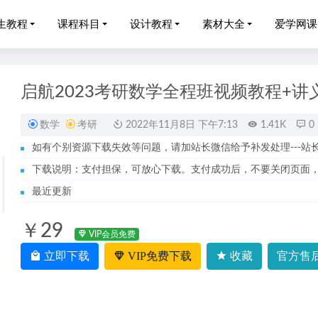
生教程
课程科目
设计教程
素材大全
爱学网课
启航2023考研数学全程班视频教程+讲
数学
考研
2022年11月8日 下午7:13
1.41K
0
如有个别资源下载失效等问题，请加站长微信给予补发处理---站长服务
家玮高三语文课程春季班高考语文二三轮复习第四阶段教程
2023-06
下载说明：支付担保，可放心下载。支付成功后，不要关闭页面
政高三化学讲义暑假班
2023-05-14
最近更新
网课教程MOOC课高等数学视频教程全套
2022-10-29
￥29
2023刘勖雯高三政治高考二三轮复习视频教程
2023-05-07
VIP会员免费
性躯体科学延时教程
立即下载
VIP免费下载
收藏
官方售后
2023-05-20