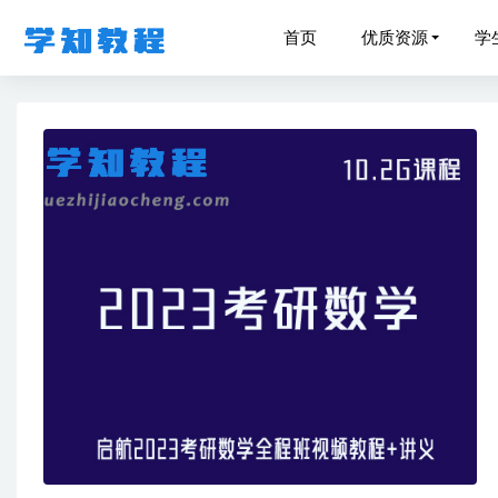
首页
优质资源
学
23年国
2023李
大学数学
腾讯课堂
罗南希男