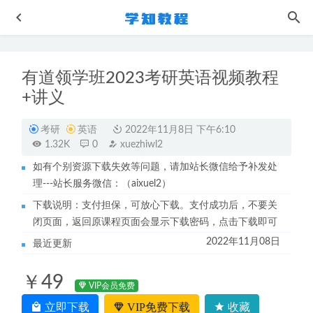
有道领学班2023考研英语视频教程
+讲义
考研
英语
2022年11月8日 下午6:10
1.32K
0
xuezhiwl2
如有个别资源下载失效等问题，请加站长微信给予补发处
PS平面设计网课超值全套视频教程（初级-中级-高级-美工-
理---站长服务微信：（aixuel2）
案例-提高-实战）
2022-11-23
下载说明：支付担保，可放心下载。支付成功后，不要关
21年马宇轩高中政治视频教程全年联报班
2022-07-30
闭页面，返回原课程页面会显示下载密码，点击下载即可
何连伟物理高中网课作业帮2023高二物理课程a+视频教程
2022年11月08日
最近更新
+课程笔记（寒假班+春季班）
2024-01-03
心理边界力21讲网课教程-情感恋爱婚姻心理学分析揭秘
￥49
2023-02-14
VIP会员免费
小学网课教程233网校小学1-6年级全部科目（语文/数学/英
立即下载
VIP免费下载
收藏