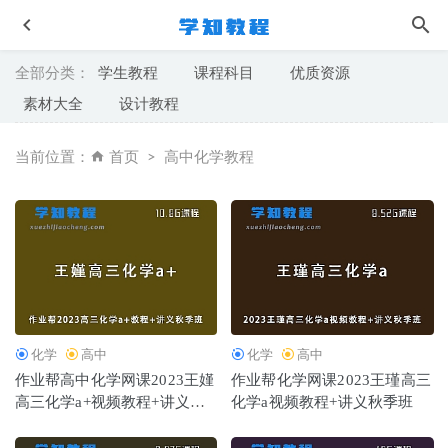
全部分类：
学生教程
课程科目
优质资源
素材大全
设计教程
当前位置：
首页
高中化学教程
作业帮2023杨会英高三物理a+班高考二轮复习视频教程+课
堂笔记寒假班
2023-04-25
初中英语网课教程简单学习网麻雪玲初二英语视频教程+讲
义
2022-10-08
作业帮2023张华高一数学视频教程+讲义（暑假班+秋季班）
化学
高中
化学
高中
2023-04-02
作业帮高中化学网课2023王嫤
作业帮化学网课2023王瑾高三
高三化学a+视频教程+讲义秋
化学a视频教程+讲义秋季班
作业帮2023林婉晴高三物理a班23年高考物理二三轮复习寒
季班
假班+春季班
2023-06-24