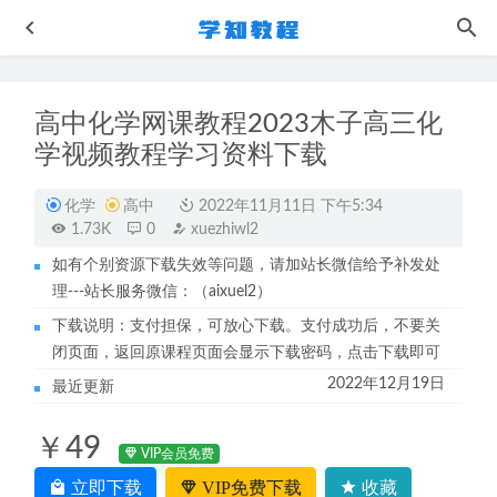
高中化学网课教程2023木子高三化
学视频教程学习资料下载
化学
高中
2022年11月11日 下午5:34
1.73K
0
xuezhiwl2
如有个别资源下载失效等问题，请加站长微信给予补发处
张华高中数学网课作业帮2023张华高一数学a+教程全年班
理---站长服务微信：（aixuel2）
（暑/秋/寒/春/班）
2024-01-17
下载说明：支付担保，可放心下载。支付成功后，不要关
俄语网课教程新概念俄语视频教程
2022-11-04
闭页面，返回原课程页面会显示下载密码，点击下载即可
高途2025周欣高三地理一二三轮复习全年班
2025-08-08
2022年12月19日
最近更新
21年杨洋高中语文视频教程+讲义全年班（春季班+寒假班
+秋季班+练习班）
2022-08-01
￥49
作业帮2023邓康尧高三生物a+班高考二轮复习视频教程+课
VIP会员免费
堂笔记寒假班
2023-05-04
立即下载
VIP免费下载
收藏