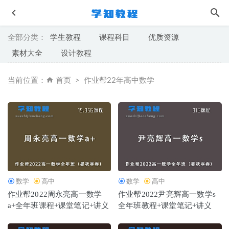
全部分类：
学生教程
课程科目
优质资源
素材大全
设计教程
当前位置：
首页
作业帮22年高中数学
12节终极燃脂塑形课
2023-06-04
作业帮2023聂宁高一英语a+春季班课程+课程笔记
2023-08-
07
作业帮2023袁慧高三语文a班课程23年高考语文二三轮复习
教程春季班
2023-06-11
数学
高中
数学
高中
作业帮2022周永亮高一数学
作业帮2022尹亮辉高一数学s
小学语文网课教程3~8年级群文阅读主题训练
2022-10-18
a+全年班课程+课堂笔记+讲义
全年班教程+课堂笔记+讲义
作业帮2023杨慧英高三物理a+全年班（暑/秋/寒/春班）
2023-10-02