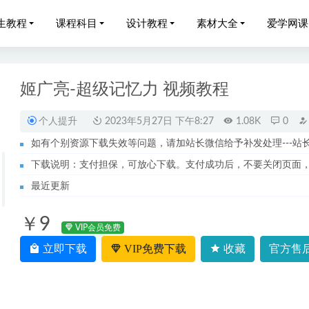
生教程
课程科目
设计教程
素材大全
爱学网课
姬广亮-超级记忆力 视频教程
个人提升
2023年5月27日 下午8:27
1.08K
0
如有个别资源下载失效等问题，请加站长微信给予补发处理---站长服务
礼显高三数学视频教程+讲义暑假班+秋季班
2023-01-20
下载说明：支付担保，可放心下载。支付成功后，不要关闭页面
中物理网课2023杨慧英高三物理a+视频教程+讲义暑假班
2022-12-
最近更新
网课教程作业帮2023刘莹莹高三历史a＋视频教程+讲义（暑假班
￥9
022李婷怡高三物理复习视频教程+讲义全年班（暑假+秋季+寒假
VIP会员免费
立即下载
VIP免费下载
收藏
官方售后
何凯文考研英语新文道团队冲刺密训系列教学课程
2022-11-07