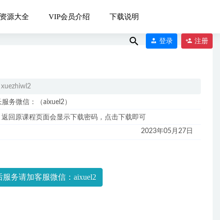
资源大全
VIP会员介绍
下载说明
登录
注册
xuezhiwl2
微信：（aixuel2）
，返回原课程页面会显示下载密码，点击下载即可
09
2023年05月27日
）
2022-09-17
+春季）
2023-
服务请加客服微信：aixuel2