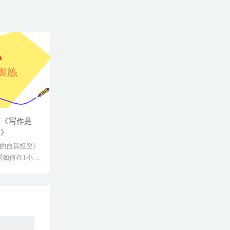
营《写作是
资》
的自我投资》
课如何在1小时
...