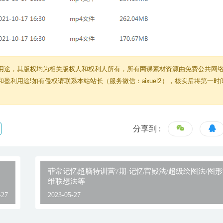
用途，其版权均为相关版权人和权利人所有，所有网课素材资源由免费公共网
利用途!如有侵权请联系本站站长（服务微信：aixuel2），核实后将第一时
分享到 :
菲常记忆超脑特训营7期-记忆宫殿法/超级绘图法/图形
维联想法等
-27
2023-05-27