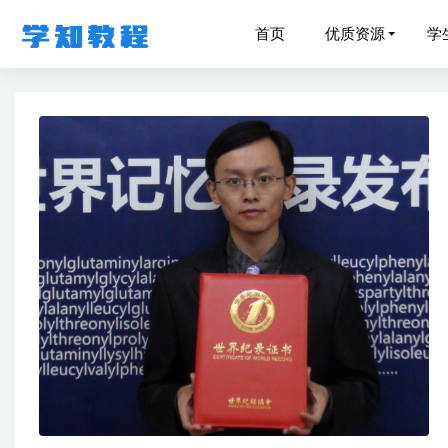
首页
优质资源
学
2023赵
作业帮高
高中历史
作业帮2
04-14
2022