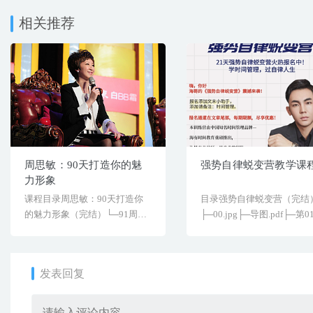
相关推荐
周思敏：90天打造你的魅
强势自律蜕变营教学课
力形象
课程目录周思敏：90天打造你
目录强势自律蜕变营（完结
的魅力形象（完结）└─91周思
├─00.jpg├─导图.pdf├─第0
敏：90天打造你的[&he...
[&helli...
发表回复