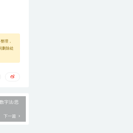
络整理，
间删除处
数字法/思
下一篇