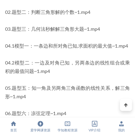
02.题型二：判断三角形解的个数~1.mp4
03.题型三：几何法秒解解三角形大题~1.mp4
04.1模型一：一条边和所对角已知,求面积的最大值~1.mp4
04.2模型二：一边及对角已知，另两条边的线性组合或乘
积的最值问题~1.mp4
05.题型五：知一角及另两角三角函数的线性关系，解三角
形~1.mp4
06.题型六：凉弦定理~1.mp4
07.题型七：角分线定理~1.mp4
首页
爱学网课资源
学知教程资源
VIP介绍
我的