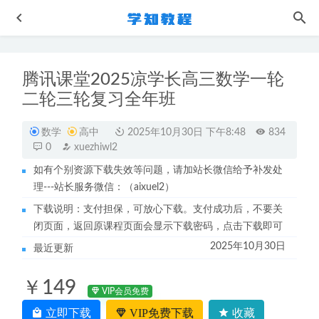
腾讯课堂2025凉学长高三数学一轮
二轮三轮复习全年班
数学
高中
2025年10月30日 下午8:48
834
0
xuezhiwl2
如有个别资源下载失效等问题，请加站长微信给予补发处
王晓明历史网课2023高三历史教程全年班高考历史一二三轮
理---站长服务微信：（aixuel2）
复习教辅资源（暑秋寒春班）
2024-01-03
下载说明：支付担保，可放心下载。支付成功后，不要关
21年6月新东方英语四级视频教程+讲义-直播/词汇/听力/晨
闭页面，返回原课程页面会显示下载密码，点击下载即可
读/阅读/真题/讲义
2022-12-04
2025年10月30日
最近更新
恋爱心理学-教你怎样谈恋爱情感操控与反操控
2023-03-18
卤菜/卤肉/卤水/卤汁/零基础制作视频教程
2023-07-08
￥149
作业帮陈晨/刘聪23年高二语文网课教程+讲义（暑假班+秋
VIP会员免费
季班）
2023-03-26
立即下载
VIP免费下载
收藏