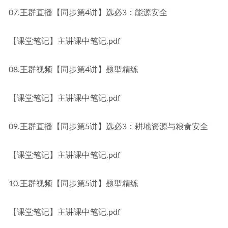
07.王群直播【同步第4讲】选必3：能源安全
【课堂笔记】主讲课中笔记.pdf
08.王群视频【同步第4讲】题型精练
【课堂笔记】主讲课中笔记.pdf
09.王群直播【同步第5讲】选必3：耕地资源与粮食安全
【课堂笔记】主讲课中笔记.pdf
10.王群视频【同步第5讲】题型精练
【课堂笔记】主讲课中笔记.pdf