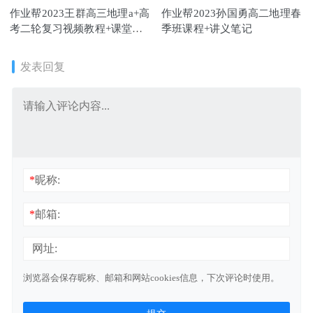
作业帮2023王群高三地理a+高
作业帮2023孙国勇高二地理春
考二轮复习视频教程+课堂笔
季班课程+讲义笔记
记寒假班
发表回复
*
昵称:
*
邮箱:
网址:
浏览器会保存昵称、邮箱和网站cookies信息，下次评论时使用。