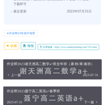
下载即可
最近更新
2023年07月31日
作业帮23年高中地理
收藏
海报
分享链接：https://www.xuezhijiaocheng.com/7512.html
作业帮2023谢天洲高二数学a+班全年班（暑/秋/寒/春班）
上一篇
2023-07-31
作业帮2023聂宁高二英语a+春季班
2023-07-31
下一篇