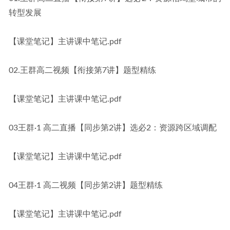
转型发展
【课堂笔记】主讲课中笔记.pdf
02.王群高二视频【衔接第7讲】题型精练
【课堂笔记】主讲课中笔记.pdf
03王群·1 高二直播【同步第2讲】选必2：资源跨区域调配
【课堂笔记】主讲课中笔记.pdf
04王群·1 高二视频【同步第2讲】题型精练
【课堂笔记】主讲课中笔记.pdf