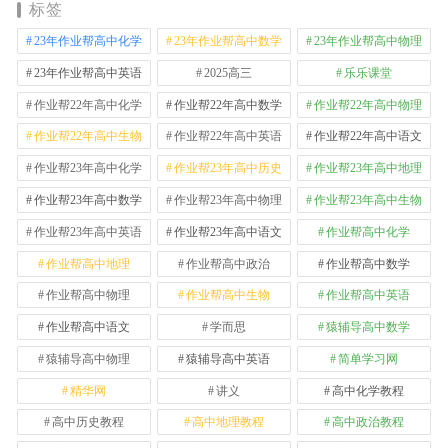
标签
23年作业帮高中化学
23年作业帮高中数学
23年作业帮高中物理
23年作业帮高中英语
2025高三
乐乐课堂
作业帮22年高中化学
作业帮22年高中数学
作业帮22年高中物理
作业帮22年高中生物
作业帮22年高中英语
作业帮22年高中语文
作业帮23年高中化学
作业帮23年高中历史
作业帮23年高中地理
作业帮23年高中数学
作业帮23年高中物理
作业帮23年高中生物
作业帮23年高中英语
作业帮23年高中语文
作业帮高中化学
作业帮高中地理
作业帮高中政治
作业帮高中数学
作业帮高中物理
作业帮高中生物
作业帮高中英语
作业帮高中语文
学而思
猿辅导高中数学
猿辅导高中物理
猿辅导高中英语
简单学习网
精华网
讲义
高中化学教程
高中历史教程
高中地理教程
高中政治教程