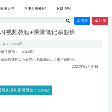
资源大全
VIP会员介绍
下载说明
登录
注册
复习视频教程+课堂笔记寒假班
xuezhiwl2
微信：（aixuel2）
，返回原课程页面会显示下载密码，点击下载即可
秋季班）
2022-
2023年05月04日
班）
2022-09-
服务请加客服微信：aixuel2
资料
2022-08-29