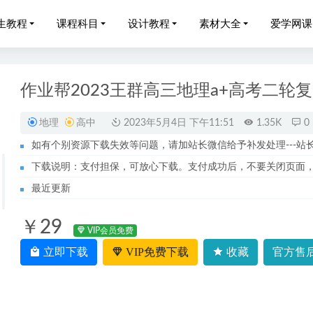
生教程
课程科目
设计教程
素材大全
爱学网课
作业帮2023王群高三地理a+高考二轮
地理
高中
2023年5月4日 下午11:51
1.35K
0
如有个别资源下载失效等问题，请加站长微信给予补发处理---站长服务
网课教程猿辅导2023王君高一化学视频教程暑假班
2022-09-12
下载说明：支付担保，可放心下载。支付成功后，不要关闭页面
网课教程作业帮2023李播恩高三英语s视频教程+讲义（暑假班+
最近更新
￥29
网课教程作业帮2022年袁慧高二英语教学视频+讲义（寒假+春季
VIP会员免费
立即下载
VIP免费下载
收藏
官方售后
礼显高二数学课程+讲义-寒假班+春季班
2023-06-15
中语文网课教程22年刘聪尖端高考语文复习视频教程+讲义学习