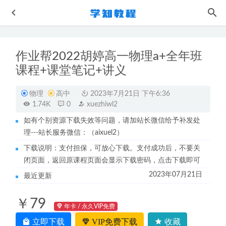
作业帮2022胡婷高一物理a+全年班
课程+课堂笔记+讲义
物理
高中
2023年7月21日 下午6:36
1.74K
0
xuezhiwl2
如有个别资源下载失效等问题，请加站长微信给予补发处
高中政治网课教程2023刘勖雯高三政治视频教程+讲义学习
理---站长服务微信：（aixuel2）
资料下载
2022-11-11
下载说明：支付担保，可放心下载。支付成功后，不要关
乐学高考复习2023于冲高三物理讲义
2023-05-15
闭页面，返回原课程页面会显示下载密码，点击下载即可
高中数学网课教程22年宋超高考数学全年联报班视频教程
2023年07月21日
最近更新
+讲义
2022-08-29
俄语网课教程黑大俄语教学课程MP3
2022-11-04
￥79
俄语入门从基础学到高手教学视频
年卡 / 永久VIP免费
2022-11-03
立即下载
VIP免费下载
收藏