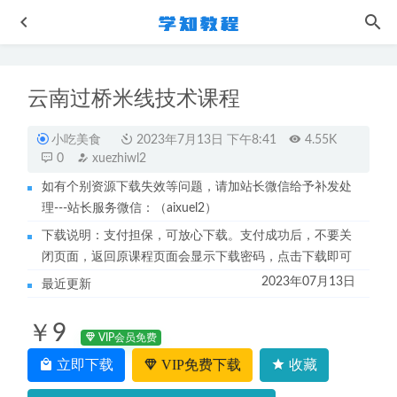
云南过桥米线技术课程
小吃美食
2023年7月13日 下午8:41
4.55K
0
xuezhiwl2
如有个别资源下载失效等问题，请加站长微信给予补发处
理---站长服务微信：（aixuel2）
作业帮2023周乔谲高三政治a+暑假班视频教程+讲义
2022-
12-05
下载说明：支付担保，可放心下载。支付成功后，不要关
闭页面，返回原课程页面会显示下载密码，点击下载即可
晚晴《解决问题“高手”训练营》教学课程，解决情感，婚
2023年07月13日
姻，人际交往问题
2023-02-13
最近更新
刘莹莹历史网课作业帮2023高二历史视频教程+课程笔记
￥9
（寒假班+春季班）
2024-01-06
VIP会员免费
意大利语网课教程零起点轻松说意大利语
2022-11-01
立即下载
VIP免费下载
收藏
2023高考李政高三化学二三论复习视频教程+讲义
2023-05-