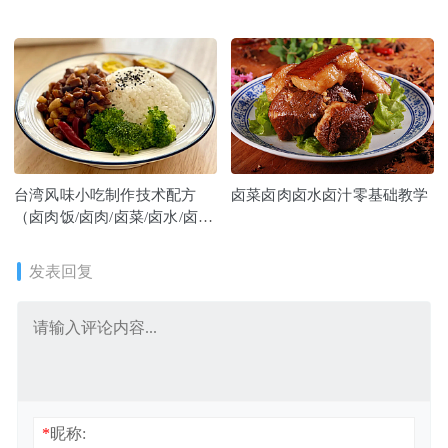
台湾风味小吃制作技术配方
卤菜卤肉卤水卤汁零基础教学
（卤肉饭/卤肉/卤菜/卤水/卤
料）
发表回复
*
昵称: