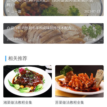
台湾风味小吃制作技术配方（卤肉饭/卤肉/卤菜/卤水/卤
料）
上一篇
2023-07-13
白切白斩鸡鸭鹅牛羊狗卤味制作技术配方
2023-07-13
下一篇
相关推荐
湘菜做法教程全集
苏菜做法教程全集