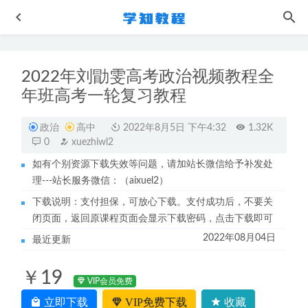
2022年刘勖雯高考政治视频教程全
年班高考一轮复习教程
政治
高中
2022年8月5日 下午4:32
1.32K
0
xuezhiwl2
如有个别资源下载失效等问题，请加站长微信给予补发处
夫妻相处之道，高段位两XT教术
2023-05-20
理---站长服务微信：（aixuel2）
2022年赵礼显高中数学高考数学百日冲刺训练视频教程+讲
下载说明：支付担保，可放心下载。支付成功后，不要关
义
2022-08-29
闭页面，返回原课程页面会显示下载密码，点击下载即可
作业帮2023曲增瑞高三语文a+教程23年高考语文二三轮复习
2022年08月04日
最近更新
教程春季班
2023-06-10
韩佳伟数学网课作业帮2023韩佳伟高一数学a+（寒假班+春
￥19
季班）
2024-01-08
VIP会员免费
作业帮2022祖少磊高三数学复习视频教程+讲义（暑假班+秋
立即下载
VIP免费下载
收藏