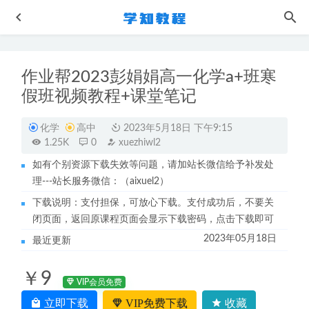
作业帮2023彭娟娟高一化学a+班寒
假班视频教程+课堂笔记
化学
高中
2023年5月18日 下午9:15
1.25K
0
xuezhiwl2
如有个别资源下载失效等问题，请加站长微信给予补发处
作业帮高中生物网课教程23年张元振高二生物a+全年班视频
理---站长服务微信：（aixuel2）
教程
2022-09-12
下载说明：支付担保，可放心下载。支付成功后，不要关
2022乐学于冲高一物理网课教程全年系统班（暑假+秋季+寒
闭页面，返回原课程页面会显示下载密码，点击下载即可
假）
2024-01-21
2023年05月18日
最近更新
CAD图纸模板大全万科建筑CAD图纸户型平面图全套资源-
小区/住宅/小高层/别墅大厦/公寓/商铺/花园洋房等
2022-11-24
￥9
作业帮2022何红艳高三英语复习视频教程+讲义全年班（暑
VIP会员免费
假+秋季+寒假+春季）
2023-04-13
立即下载
VIP免费下载
收藏