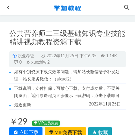
公共营养师二三级基础知识专业技能
精讲视频教程资源下载
职业考证
2022年11月25日 下午6:35
1.14K
0
xuezhiwl2
如有个别资源下载失效等问题，请加站长微信给予补发处
女性健康如何科学备孕,生育一个健康的宝宝
2023-05-22
理---站长服务微信：（aixuel2）
作业帮2023罗斐然高一语文寒假班网课视频教程+课堂笔记
下载说明：支付担保，可放心下载。支付成功后，不要关
2023-05-17
闭页面，返回原课程页面会显示下载密码，点击下载即可
大学数学网课教程西安交大高等数学上下册教程
2022-10-30
2022年11月25日
最近更新
作业帮2023周永亮高二数学春季班课程+课堂笔记
2023-08-
01
￥29
腾讯课堂2023杨洋高三语文高考二三轮复习视频教程寒假班
VIP会员免费
2023-05-07
立即下载
VIP免费下载
收藏