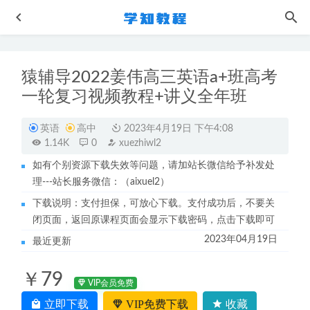
猿辅导2022姜伟高三英语a+班高考
一轮复习视频教程+讲义全年班
英语
高中
2023年4月19日 下午4:08
1.14K
0
xuezhiwl2
如有个别资源下载失效等问题，请加站长微信给予补发处
作业帮高中历史网课2023席月高三历史一轮复习视频教程
理---站长服务微信：（aixuel2）
+讲义（暑假班+秋季班）
2022-12-13
下载说明：支付担保，可放心下载。支付成功后，不要关
初中物理网课教程分享精华网阮红初中物理视频教程+讲义
闭页面，返回原课程页面会显示下载密码，点击下载即可
2022-10-05
2023年04月19日
最近更新
初中化学网课教程精华网范卿平初中化学视频教程+讲义
2022-10-05
￥79
刘媛媛-情商修炼 情绪疗愈书单网课教程
2023-05-30
VIP会员免费
2022有道刘杰高一物理网课全年班
2024-03-05
立即下载
VIP免费下载
收藏