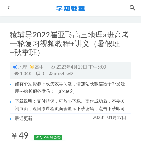
猿辅导2022崔亚飞高三地理a班高考
一轮复习视频教程+讲义（暑假班
+秋季班）
地理
高中
2023年4月19日 下午5:00
1.04K
0
xuezhiwl2
卤菜/卤肉/卤水/卤汁/零基础制作视频教程
2023-07-08
如有个别资源下载失效等问题，请加站长微信给予补发处
猿辅导郑少龙高中物理视频教程+讲义
2022-08-01
理---站长服务微信：（aixuel2）
作业帮2023康冲高二化学a+春季班课程+讲义笔记
2023-07-
下载说明：支付担保，可放心下载。支付成功后，不要关
31
闭页面，返回原课程页面会显示下载密码，点击下载即可
高中数学网课教程2023赵礼显高三数学视频教程+讲义百度
2023年04月19日
最近更新
云资源下载
2022-09-22
情绪自我治愈术-驯服不听话的情绪怪兽,控制情绪的方法和
￥49
技巧
2023-02-21
VIP会员免费