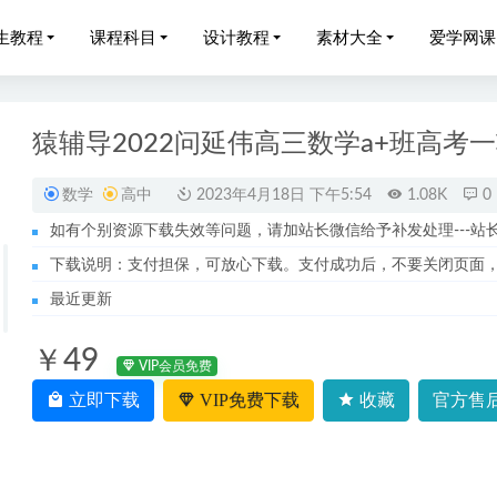
生教程
课程科目
设计教程
素材大全
爱学网课
猿辅导2022问延伟高三数学a+班高考
数学
高中
2023年4月18日 下午5:54
1.08K
0
如有个别资源下载失效等问题，请加站长微信给予补发处理---站长服务
张志浩2023高二历史视频教程
2023-03-31
下载说明：支付担保，可放心下载。支付成功后，不要关闭页面
-每天15分钟丰胸让你拥有一个完美身材
2023-06-03
最近更新
网课学习教程作业帮2023李伯恩高中英语s高考一轮视频教程+讲
￥49
VIP会员免费
023孙明杰高三高考数学二三轮教程寒春班
2023-10-07
立即下载
VIP免费下载
收藏
官方售后
网课教程22年邓康曜高二生物视频教程+讲义
2022-09-07