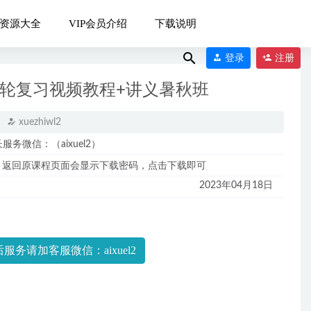
资源大全
VIP会员介绍
下载说明
登录
注册
一轮复习视频教程+讲义暑秋班
xuezhiwl2
微信：（aixuel2）
，返回原课程页面会显示下载密码，点击下载即可
2023年04月18日
义（暑假班）
服务请加客服微信：aixuel2