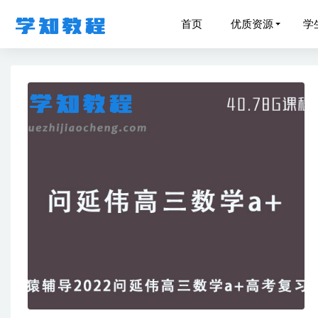
首页
优质资源
学
23年有道
瑜伽教程
高中英语
2022-09-15
猿辅导2
高中生物