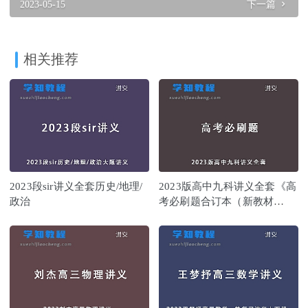
2023-05-15
下一篇
相关推荐
2023段sir讲义全套历史/地理/
2023版高中九科讲义全套《高
政治
考必刷题合订本（新教材
版）》 狂K重难点