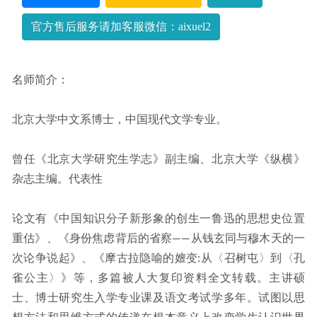
频教程+讲义
2022-09-14
官方售后服务请加客服微信：aixuel2
名师简介：
北京大学中文系博士，中国现代文学专业。
曾任《北京大学研究生学志》副主编、北京大学《纵横》
杂志主编。代表性
论文有《中国知识分子新形象的创生一鲁迅的思想史位置
重估》、《身份焦虑背后的省察――从钱玄同与穆木天的一
次论争说起》、《摩古拉隐喻的嬗变:从〈召树屯〉到〈孔
雀公主〉》等，多篇被人大复印资料全文转载。主讲硕
士、博士研究生入学专业课及语文考试学多年。试图以思