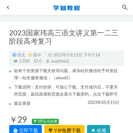
2023国家玮高三语文讲义第一二三
阶段高考复习
语文
高中
2023年5月15日 下午5:14
1.01K
0
xuezhiwl2
如有个别资源下载失效等问题，请加站长微信给予补发处
学前教育【2021-春】杨洋大班语文思维直播课视频教程
理---站长服务微信：（aixuel2）
2022-10-25
下载说明：支付担保，可放心下载。支付成功后，不要关
刘天麒2023高三数学a+全年班（暑/秋/寒/春班）
2023-09-27
闭页面，返回原课程页面会显示下载密码，点击下载即可
小学语文网课课程斑马语文学语文学思维教学视频
2022-10-
2023年05月15日
最近更新
24
高中物理网课2023坤哥高三物理一轮复习视频教程秋季班
￥29
2022-12-25
VIP会员免费
作业帮高中物理网课教程23年胡婷高二物理教程a全年班-视
立即下载
VIP免费下载
收藏