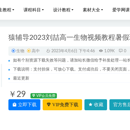
生教程
课程科目
设计教程
素材大全
爱学网课
猿辅导2023刘喆高一生物视频教程暑假
生物
高中
2023年4月6日 下午4:46
1.09K
0
如有个别资源下载失效等问题，请加站长微信给予补发处理---站长服务
网课教程【2021-暑】洪然三年级数学教学课程目标S班
2022-10-15
下载说明：支付担保，可放心下载。支付成功后，不要关闭页面
023林婉晴高三物理a+班高考二轮复习视频教程+课堂笔记寒假班
2
最近更新
23刘聪高二语文a+春季班课程+讲义笔记
2023-07-26
￥29
22何晓旭高一数学a+班暑秋班教程+课堂笔记+讲义
2023-07-19
VIP会员免费
023胡婷高二物理春季班视频教程+课堂笔记
立即下载
VIP免费下载
收藏
官方售后
2023-07-22