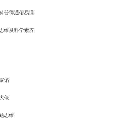
科普得通俗易懂
思维及科学素养
露馅
大佬
题思维