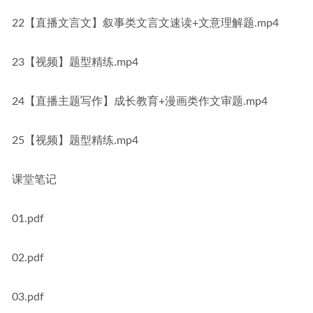
22【直播文言文】叙事类文言文速读+文意理解题.mp4
23【视频】题型精练.mp4
24【直播主题写作】成长教育+漫画类作文审题.mp4
25【视频】题型精练.mp4
课堂笔记
01.pdf
02.pdf
03.pdf