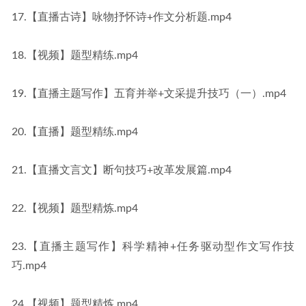
17.【直播古诗】咏物抒怀诗+作文分析题.mp4
18.【视频】题型精练.mp4
19.【直播主题写作】五育并举+文采提升技巧（一）.mp4
20.【直播】题型精练.mp4
21.【直播文言文】断句技巧+改革发展篇.mp4
22.【视频】题型精炼.mp4
23.【直播主题写作】科学精神+任务驱动型作文写作技
巧.mp4
24.【视频】题型精炼.mp4