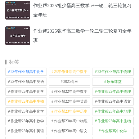
作业帮2025祖少磊高三数学a+一轮二轮三轮复习
全年班
作业帮2025张华高三数学一轮二轮三轮复习全年
班
标签
23年作业帮高中化学
23年作业帮高中数学
23年作业帮高中物理
23年作业帮高中英语
2025高三
乐乐课堂
作业帮22年高中化学
作业帮22年高中数学
作业帮22年高中物理
作业帮22年高中生物
作业帮22年高中英语
作业帮22年高中语文
作业帮23年高中化学
作业帮23年高中历史
作业帮23年高中地理
作业帮23年高中数学
作业帮23年高中物理
作业帮23年高中生物
作业帮23年高中英语
作业帮23年高中语文
作业帮高中化学