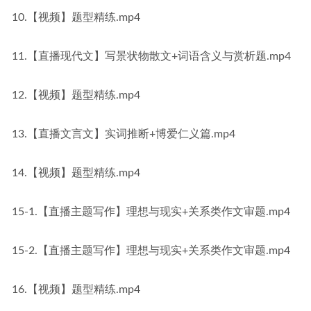
10.【视频】题型精练.mp4
11.【直播现代文】写景状物散文+词语含义与赏析题.mp4
12.【视频】题型精练.mp4
13.【直播文言文】实词推断+博爱仁义篇.mp4
14.【视频】题型精练.mp4
15-1.【直播主题写作】理想与现实+关系类作文审题.mp4
15-2.【直播主题写作】理想与现实+关系类作文审题.mp4
16.【视频】题型精练.mp4