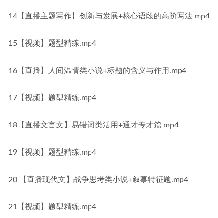
14【直播主题写作】创新与发展+核心语段的高阶写法.mp4
15【视频】题型精练.mp4
16【直播】人间温情类小说+标题的含义与作用.mp4
17【视频】题型精练.mp4
18【直播文言文】易错词类活用+通才专才篇.mp4
19【视频】题型精练.mp4
20.【直播现代文】战争思考类小说+叙事特征题.mp4
21【视频】题型精练.mp4