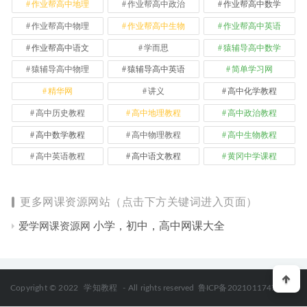
作业帮高中地理
作业帮高中政治
作业帮高中数学
作业帮高中物理
作业帮高中生物
作业帮高中英语
作业帮高中语文
学而思
猿辅导高中数学
猿辅导高中物理
猿辅导高中英语
简单学习网
精华网
讲义
高中化学教程
高中历史教程
高中地理教程
高中政治教程
高中数学教程
高中物理教程
高中生物教程
高中英语教程
高中语文教程
黄冈中学课程
更多网课资源网站（点击下方关键词进入页面）
小学，初中，高中网课大全
爱学网课资源网
Copyright © 2022
学知教程
- All rights reserved
鲁ICP备2021011747号-2