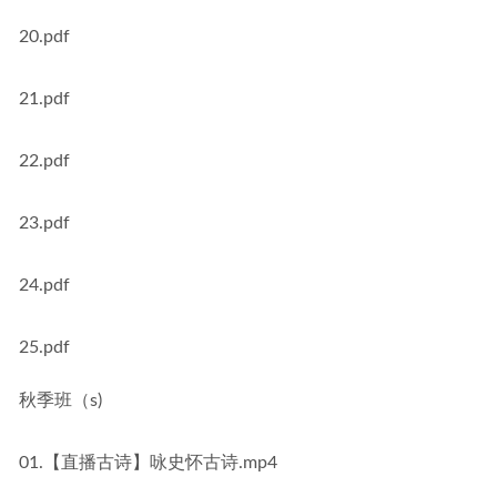
20.pdf
21.pdf
22.pdf
23.pdf
24.pdf
25.pdf
秋季班（s)
01.【直播古诗】咏史怀古诗.mp4