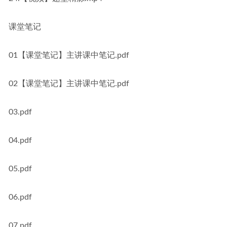
课堂笔记
01【课堂笔记】主讲课中笔记.pdf
02【课堂笔记】主讲课中笔记.pdf
03.pdf
04.pdf
05.pdf
06.pdf
07.pdf