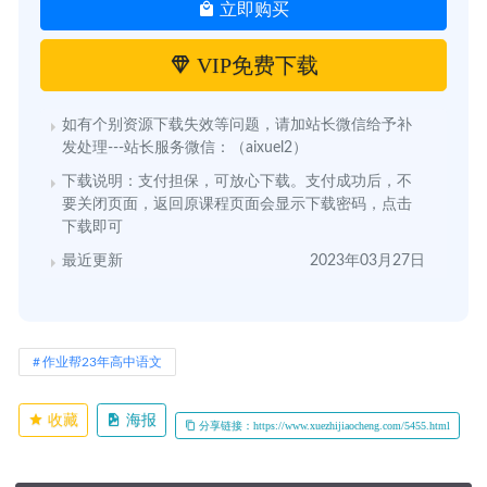
立即购买
VIP免费下载
如有个别资源下载失效等问题，请加站长微信给予补
发处理---站长服务微信：（aixuel2）
下载说明：支付担保，可放心下载。支付成功后，不
要关闭页面，返回原课程页面会显示下载密码，点击
下载即可
最近更新
2023年03月27日
作业帮23年高中语文
收藏
海报
分享链接：https://www.xuezhijiaocheng.com/5455.html