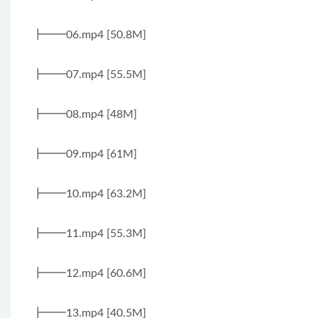
┣━━06.mp4 [50.8M]
┣━━07.mp4 [55.5M]
┣━━08.mp4 [48M]
┣━━09.mp4 [61M]
┣━━10.mp4 [63.2M]
┣━━11.mp4 [55.3M]
┣━━12.mp4 [60.6M]
┣━━13.mp4 [40.5M]