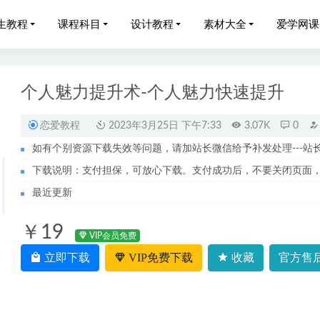
生教程
课程科目
设计教程
素材大全
爱学网课
个人魅力提升术-个人魅力快速提升
恋爱教程
2023年3月25日 下午7:33
3.07K
0
如有个别资源下载失效等问题，请加站长微信给予补发处理---站长服务
学通识30讲【完结】
2023-06-01
下载说明：支付担保，可放心下载。支付成功后，不要关闭页面
网课2023杨洋高三语文视频教程+讲义学习资料下载（暑假班+秋
最近更新
￥19
网课2022注册会计师普通班视频教程+讲义
2022-11-30
VIP会员免费
考证网课22年6月新东方英语四级直通车教学视频+讲义
2022-11-2
立即下载
VIP免费下载
收藏
官方售后
023冯琳琳高一化学视频教程+讲义（暑假班+秋季班）
2023-04-04