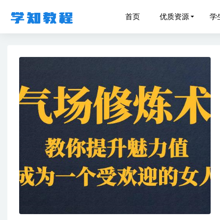
首页
优质资源
学
高爽·天文
高中语文
11-13
会计考证
英语四级
作业帮2