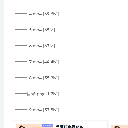
┣━━14.mp4 [69.6M]
┣━━15.mp4 [65M]
┣━━16.mp4 [67M]
┣━━17.mp4 [44.4M]
┣━━18.mp4 [55.3M]
┣━━目录.png [1.7M]
┗━━19.mp4 [57.5M]