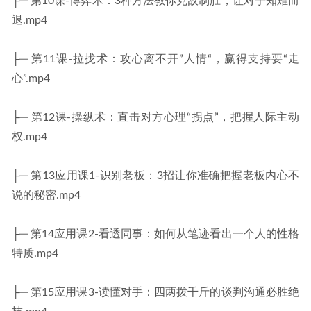
├─ 第10课-博弈术：3种方法教你克敌制胜，让对手知难而
退.mp4
├─ 第11课-拉拢术：攻心离不开”人情“，赢得支持要“走
心”.mp4
├─ 第12课-操纵术：直击对方心理“拐点”，把握人际主动
权.mp4
├─ 第13应用课1-识别老板：3招让你准确把握老板内心不
说的秘密.mp4
├─ 第14应用课2-看透同事：如何从笔迹看出一个人的性格
特质.mp4
├─ 第15应用课3-读懂对手：四两拨千斤的谈判沟通必胜绝