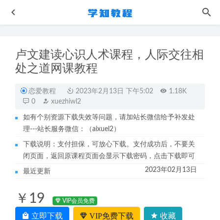
卢文建读心识人术课程，人际交往相
处之道网课教程
恋爱教程
2023年2月13日 下午5:02
1.18K
0
xuezhiwl2
如有个别资源下载失效等问题，请加站长微信给予补发处
高中历史重要概念＋时间轴梳理, 3分钟搞定知识体系
2022-
理---站长服务微信：（aixuel2）
08-15
下载说明：支付担保，可放心下载。支付成功后，不要关
高中生物网课教程2023周芳煜高三生物视频教学
2022-09-21
闭页面，返回原课程页面会显示下载密码，点击下载即可
大学数学网课教程2022考研最强密训数学终极密训班教学视
2023年02月13日
最近更新
频+历年真题讲义
2022-10-28
作业帮2023张亚柔高三语文s二三轮复习视频教程+课堂笔记
￥19
寒春班
2023-06-21
VIP会员免费
23年乐学任春磊2023高二生物视频教程（暑假班+秋季班）
立即下载
VIP免费下载
收藏