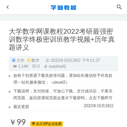
大学数学网课教程2022考研最强密
训数学终极密训班教学视频+历年真
题讲义
大学
数学
2022年10月28日 下午11:37
1.14K
0
xuezhiwl2
作业帮生物网课教程2023邓康尧高三生物a+视频教程+讲义
秋季班
2022-11-17
如有个别资源下载失效等问题，请加站长微信给予补发处
理---站长服务微信：（aixuel2）
高中数学网课资源2022年郭化楠高考数学全年联报班高中数
学教学视频+讲义
2022-08-30
下载说明：支付担保，可放心下载。支付成功后，不要关
闭页面，返回原课程页面会显示下载密码，点击下载即可
21年主管检验师视频教程+讲义-医学/临床/血液检验
2022-
12-03
2022年10月28日
最近更新
2023万猛高三生物视频课程春季班23年高考生物二三轮复习
￥99
教程
2023-06-15
永久VIP会员免费