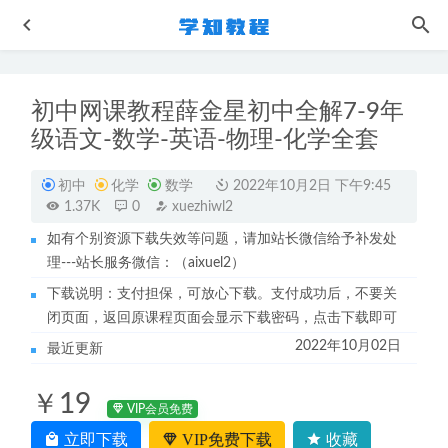
初中网课教程薛金星初中全解7-9年
级语文-数学-英语-物理-化学全套
初中
化学
数学
2022年10月2日 下午9:45
1.37K
0
xuezhiwl2
如有个别资源下载失效等问题，请加站长微信给予补发处
高中政治网课教程2023刘勖雯高三政治视频教程+讲义学习
理---站长服务微信：（aixuel2）
资料下载
2022-11-11
下载说明：支付担保，可放心下载。支付成功后，不要关
23年陶然高三英语视频教程（词汇/阅读/改错/冲刺/语法等）
闭页面，返回原课程页面会显示下载密码，点击下载即可
2022-12-31
2022年10月02日
最近更新
2023凉学长高三数学视频教程+讲义高考三轮复习课程
2023-06-18
￥19
作业帮2025郭岩高三数学a一轮二轮三轮复习全年班
2025-
VIP会员免费
11-02
立即下载
VIP免费下载
收藏