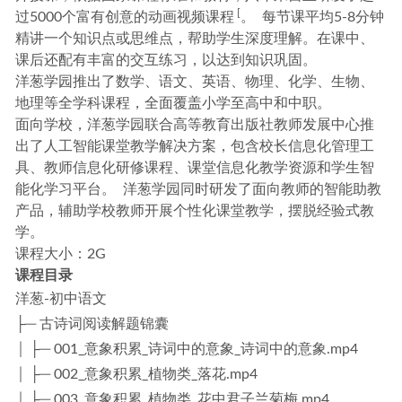
[
过5000个富有创意的动画视频课程
。 每节课平均5-8分钟
精讲一个知识点或思维点，帮助学生深度理解。在课中、
课后还配有丰富的交互练习，以达到知识巩固。
洋葱学园推出了
数学
、
语文
、
英语
、
物理
、
化学
、
生物
、
地理
等全学科课程，全面覆盖小学至高中和中职。
面向学校，洋葱学园联合高等教育出版社教师发展中心推
出了人工智能课堂教学解决方案，包含校长信息化管理工
具、教师信息化研修课程、课堂信息化教学资源和学生智
能化学习平台。 洋葱学园同时研发了面向教师的智能助教
产品，辅助学校教师开展个性化课堂教学，摆脱经验式教
学。
课程大小：2G
课程目录
洋葱-初中语文
├─ 古诗词阅读解题锦囊
│ ├─ 001_意象积累_诗词中的意象_诗词中的意象.mp4
│ ├─ 002_意象积累_植物类_落花.mp4
│ ├─ 003_意象积累_植物类_花中君子兰菊梅.mp4