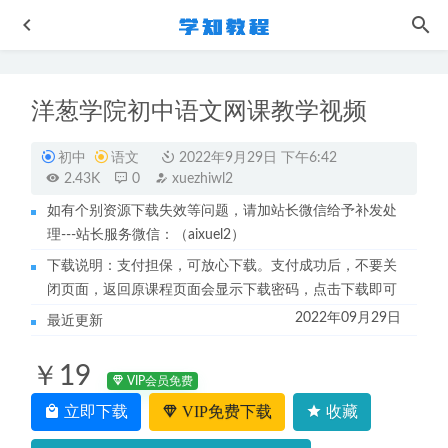
洋葱学院初中语文网课教学视频
初中
语文
2022年9月29日 下午6:42
2.43K
0
xuezhiwl2
如有个别资源下载失效等问题，请加站长微信给予补发处
理---站长服务微信：（aixuel2）
作业帮2023王瑾高三化学a+班23年高考化学二三轮复习寒春
班
下载说明：支付担保，可放心下载。支付成功后，不要关
2023-06-29
闭页面，返回原课程页面会显示下载密码，点击下载即可
作业帮2023王瑾高三化学a班高考二轮复习视频教程+课堂笔
2022年09月29日
记寒假班
2023-05-06
最近更新
24部女性传记帮你打造性格优势教程
2023-05-26
￥19
2022【橙啦】西医全程班视频教程-西医/考研/试题
2022-12-
VIP会员免费
04
立即下载
VIP免费下载
收藏
计算机二级考证c语言/VB资料教程资源下载（复习视频+真