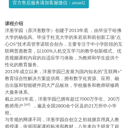
官方售后服务请加客服微信：aixuel2
题模拟+押题卷）
2022-11-19
课程介绍
洋葱学园（原洋葱数学）创建于2013年
底
，由毕业于哈佛
大学的杨临风、毕业于杜克大学的朱若辰和前创新工场“点
心OS”技术高管李诺联合创办，主要专注于中小学阶段的互
联网普惠教育，以100%人机交互学习的教学创新模式、优
质视频课程内容的自适应学习体验，为教师和学生提供个
性化的教育服务。
2013年成立以来，洋葱学园已发展为国内知名的“互联网+”
教育综合性解决方案提供商，拥有数字化资源、应用、融
合出版和智能硬件四大产品板块，学校服务和教师研修两
大服务体系。
截止2021年底，洋葱学园已拥有超过7000万学生、200万
[69]
教师用户
，遍及全国2800余个区县的21万所中小学
校。
与常规的网课不同，洋葱学园自创立之初就摒弃用真人教
师授课，依据国家课程标准和教材，
八年来自主研发了超