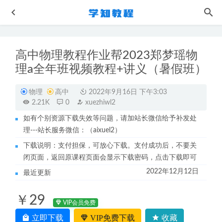
高中物理教程作业帮2023郑梦瑶物
理a全年班视频教程+讲义（暑假班）
物理
高中
2022年9月16日 下午3:03
2.21K
0
xuezhiwl2
如有个别资源下载失效等问题，请加站长微信给予补发处
大学数学网课教程2022新东方大咖数学考研全程教学视频
理---站长服务微信：（aixuel2）
+讲义
2022-10-28
下载说明：支付担保，可放心下载。支付成功后，不要关
22年6月考虫英语六级听力虐耳精听专项训练教程
2022-11-
闭页面，返回原课程页面会显示下载密码，点击下载即可
25
2022年12月12日
最近更新
作业帮2022曲丹高三数学复习视频教程+讲义全年班（暑假
+秋季+寒假+春季）
2023-04-09
￥29
作业帮2023杨会英高三物理a+班高考二轮复习视频教程+课
VIP会员免费
堂笔记寒假班
2023-04-25
立即下载
VIP免费下载
收藏