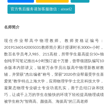
作业帮2023韩佳伟高一数学寒假班网课视频教程+课堂笔记
2023-05-17
官方售后服务请加客服微信：aixuel2
名师简介
现任作业帮高中物理教师。教师资格证编号：
20191360142005031教师简介累计授课时长3000+小时，
数百名学员考入985、211高校，所带学生最高提分50+独
创纯手写笔记推出4小时预订超十万册，曾带领团队编写10
余版本内部讲义，辐射万余学员出版高中物理新教材教
辅，并荣获“杰出编者”称号，荣获“2020作业帮最受学生喜
爱奖”教学特点上海大学，应用物理学学士北京科技大学，
凝聚态物理专业硕士专业功底扎实，善于总结口诀和技
巧，让成千上万的学生在愉快的环境下轻松提高物理成绩
被学生称为“智商高、颜值高、海拔高”的三高老师