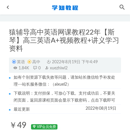
猿辅导高中英语网课教程22年【斯
琴】高三英语A+视频教程+讲义学习
资料
英语
高中
2022年8月19日 下午4:49
1.84K
0
xuezhiwl2
作业帮高中数学网课教程22年曲丹高三数学教学课程+讲义
2022-08-27
如有个别资源下载失效等问题，请加站长微信给予补发处
理---站长服务微信：（aixuel2）
爱与性的实操手册-让爱你的人更爱你
2023-05-19
下载说明：支付担保，可放心下载。支付成功后，不要关
煲粥大全教程视频-美容养颜营养瘦身
2023-07-07
闭页面，返回原课程页面会显示下载密码，点击下载即可
初中物理网课教程-简单学习网初二物理视频教程全套课程
2022年08月19日
最近更新
+讲义（ 田鹏-郝老师-闫芳）
2022-10-08
2022乐学王嘉庆高一数学网课全年系统班（暑假+秋季+寒
￥49
假）
2024-01-21
VIP会员免费