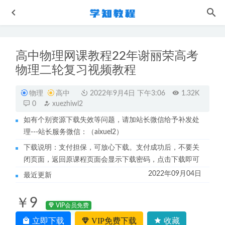
高中物理网课教程22年谢丽荣高考
物理二轮复习视频教程
物理
高中
2022年9月4日 下午3:06
1.32K
0
xuezhiwl2
如有个别资源下载失效等问题，请加站长微信给予补发处
作业帮李播恩2023高三英语s全年班（暑/秋/寒/春班）
2023-
理---站长服务微信：（aixuel2）
10-02
下载说明：支付担保，可放心下载。支付成功后，不要关
会计考证网课2022注册会计师普通班视频教程+讲义
2022-
闭页面，返回原课程页面会显示下载密码，点击下载即可
11-30
2022年09月04日
最近更新
初中生物网课教程简单学习网丁蕊初二生物视频教程全套
2022-10-08
￥9
2021计算机一级MS OFFICE办公软件网课资源下载
2022-
VIP会员免费
11-20
立即下载
VIP免费下载
收藏