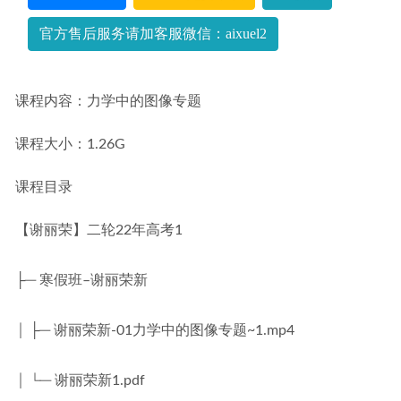
23年高中地理网课2023张艳萍高三地理视频教程+讲义暑假
班
2022-12-19
官方售后服务请加客服微信：aixuel2
课程内容：力学中的图像专题
课程大小：1.26G
课程目录
【谢丽荣】二轮22年高考1
├─ 寒假班–谢丽荣新
│ ├─ 谢丽荣新-01力学中的图像专题~1.mp4
│ └─ 谢丽荣新1.pdf