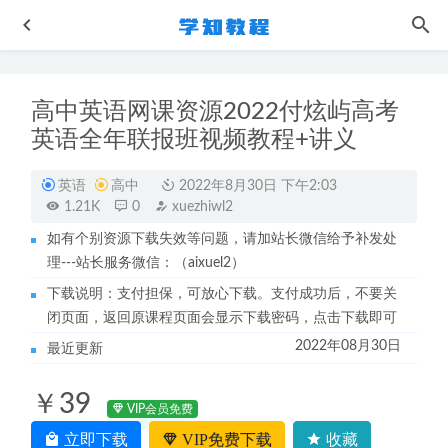
高中英语网课资源2022付炫屿高考
英语全年联报班视频教程+讲义
英语
高中
2022年8月30日 下午2:03
1.21K
0
xuezhiwl2
如有个别资源下载失效等问题，请加站长微信给予补发处
初中英语网课教程简单学习网麻雪玲初二英语视频教程+讲
理---站长服务微信：（aixuel2）
义
2022-10-08
下载说明：支付担保，可放心下载。支付成功后，不要关
北京四中叶长军高中化学课程（全套）-高考化学总复习视
闭页面，返回原课程页面会显示下载密码，点击下载即可
频教程+讲义练习
2022-08-01
2022年08月30日
最近更新
23年高中数学网课2023年佟硕带你刷套卷【新高考-数学
篇】
2022-12-30
￥39
作业帮2022宋雨晴高一物理a+寒假班课程+课堂笔记+讲义
VIP会员免费
2023-07-21
立即下载
VIP免费下载
收藏