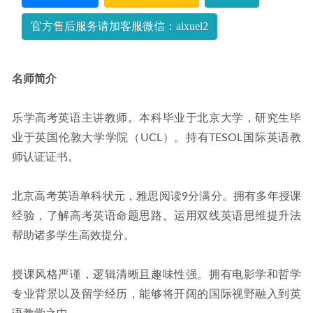
学前教育跟谁学香知社双语妈妈启蒙教学39讲视频教程
2022-10-25
官方售后服务请加客服微信：aixuel2
名师简介
乐学高考英语主讲教师。本科毕业于北京大学，研究生毕
业于英国伦敦大学学院（UCL）。持有TESOL国际英语教
师认证证书。
北京高考英语单科状元，雅思阅读9分满分。拥有多年授课
经验，了解高考英语命题思路。运用双线英语思维提升法
帮助诸多学生高效提分。
授课风格严谨，逻辑清晰且趣味性强。拥有电影学和哲学
专业背景以及留学经历，能够将开阔的国际视野融入到英