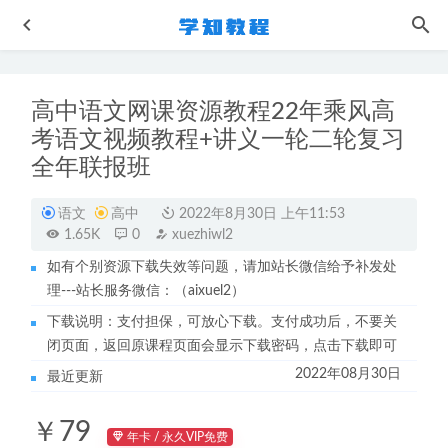
高中语文网课资源教程22年乘风高
考语文视频教程+讲义一轮二轮复习
全年联报班
语文
高中
2022年8月30日 上午11:53
1.65K
0
xuezhiwl2
作业帮2023刘聪高二语文a+春季班课程+讲义笔记
2023-07-
26
如有个别资源下载失效等问题，请加站长微信给予补发处
理---站长服务微信：（aixuel2）
作业帮2023田夏林高二数学a+网课教程+讲义（暑假班+秋季
班）
2023-03-27
下载说明：支付担保，可放心下载。支付成功后，不要关
闭页面，返回原课程页面会显示下载密码，点击下载即可
邵轶辰2024高三历史一二三轮复习全年班网课教程
2024-08-
29
2022年08月30日
最近更新
23年高中数学网课2023高三数学复习教程佟硕带你刷套卷
￥79
【全国卷-文数篇】
2022-12-30
年卡 / 永久VIP免费