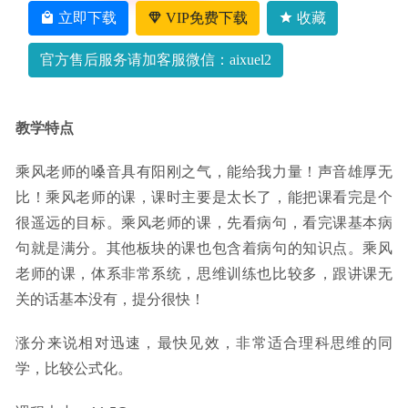
作业帮2023张亚柔高三语文a寒春班23年高考语文二三轮复
立即下载
VIP免费下载
收藏
习课程
2023-06-21
官方售后服务请加客服微信：aixuel2
教学特点
乘风老师的嗓音具有阳刚之气，能给我力量！声音雄厚无
比！乘风老师的课，课时主要是太长了，能把课看完是个
很遥远的目标。乘风老师的课，先看病句，看完课基本病
句就是满分。其他板块的课也包含着病句的知识点。乘风
老师的课，体系非常系统，思维训练也比较多，跟讲课无
关的话基本没有，提分很快！
涨分来说相对迅速，最快见效，非常适合理科思维的同
学，比较公式化。